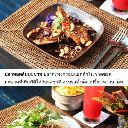
ปลาทอดส้มมะขาม
ปลากะพงกรอบนอกฉ่ำใน ราดซอส
มะขามที่เพิ่มมิติให้กับรสชาติ ครบรสทั้งเผ็ด เปรี้ยว หวาน เค็ม