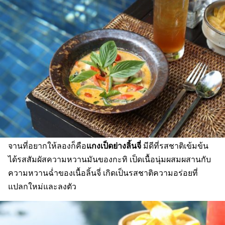
แกงเป็ดย่างลิ้นจี่
จานที่อยากให้ลองก็คือ
มีดีที่รสชาติเข้มข้น
ได้รสสัมผัสความหวานมันของกะทิ เป็ดเนื้อนุ่มผสมผสานกับ
ความหวานฉ่ำของเนื้อลิ้นจี่ เกิดเป็นรสชาติความอร่อยที่
แปลกใหม่และลงตัว