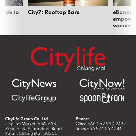
uide to
City7: Rooftop Bars
eBannok:
empoweri
women
Citylife Group Co. Ltd.
Phone:
Jing Jai Market, A56-A58,
Office
+66 062 950 9492
Zone A, 45 Asadathorn Road,
Sales
+66 97 256 4084
Patan,
Chiang Mai
,
50300