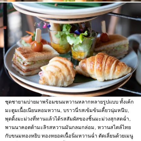
ชุดชายามบ่ายมาพร้อมขนมหวานหลากหลายรูปแบบ ทั้งเค้ก
มะตูมเนื้อเนียนหอมหวาน, บราวนี่รสเข้มข้นเคี้ยวนุ่มหนึบ,
พุดดิ้งมะม่วงที่ทานแล้วได้รสสัมผัสของชิ้นมะม่วงสุกสดฉ่ำ,
พานนาคอตต้ามะลิรสหวานมันกลมกล่อม, หวานสไตล์ไทย
กับขนมทองหยิบ ทองหยอดเนื้อนิ่มหวานฉ่ำ ตัดเลี่ยนด้วยเมนู