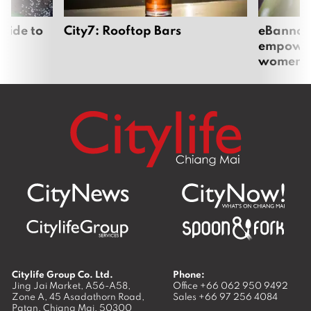
uide to
City7: Rooftop Bars
eBannok:
empoweri
women
Citylife Group Co. Ltd.
Phone:
Jing Jai Market, A56-A58,
Office
+66 062 950 9492
Zone A, 45 Asadathorn Road,
Sales
+66 97 256 4084
Patan,
Chiang Mai
,
50300