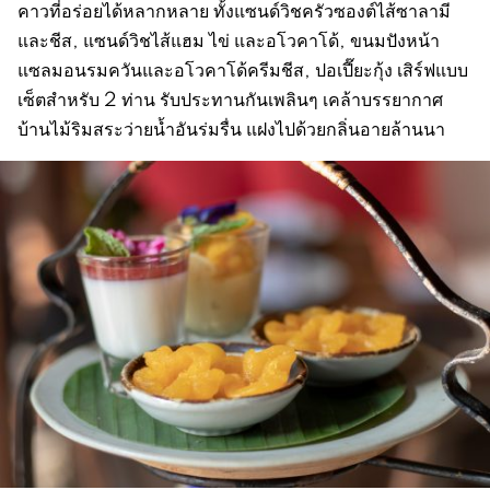
คาวที่อร่อยได้หลากหลาย ทั้งแซนด์วิชครัวซองต์ไส้ซาลามี
และชีส, แซนด์วิชไส้แฮม ไข่ และอโวคาโด้, ขนมปังหน้า
แซลมอนรมควันและอโวคาโด้ครีมชีส, ปอเปี๊ยะกุ้ง เสิร์ฟแบบ
เซ็ตสำหรับ 2 ท่าน รับประทานกันเพลินๆ เคล้าบรรยากาศ
บ้านไม้ริมสระว่ายน้ำอันร่มรื่น แฝงไปด้วยกลิ่นอายล้านนา