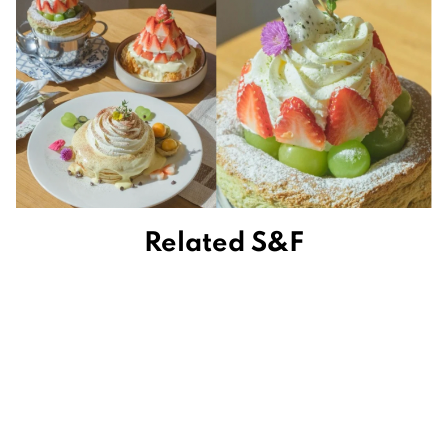
Related S&F