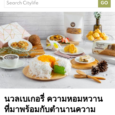
Search
for:
นวลเบเกอรี่ ความหอมหวาน
ที่มาพร้อมกับตำนานความ