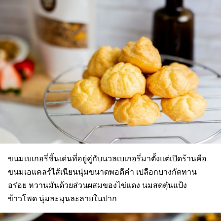
ขนมเบเกอรี่ชิ้นเด่นที่อยู่คู่กับนวลเบเกอรี่มาตั้งแต่เปิดร้านคือ
ขนมเอแคลร์ไส้เนียนนุ่มขนาดพอดีคำ เปลือกบางกัดทาน
อร่อย หวานมันด้วยส่วนผสมของไข่แดง นมสดตุ๋นแป้ง
ข้าวโพด นุ่มละมุนละลายในปาก