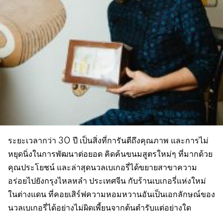
ระยะเวลากว่า 30 ปี เป็นสิ่งที่การันตีถึงคุณภาพ และการไม่
หยุดนิ่งในการพัฒนาต่อยอด คิดค้นขนมสูตรใหม่ๆ ที่มากด้วย
คุณประโยชน์ และล่าสุดนวลเบเกอรี่ได้ขยายสาขาความ
อร่อยไปยังกรุงไหลหลำ ประเทศจีน กับร้านเบเกอรี่แห่งใหม่
ในต่างแดน ที่คอยเสิร์ฟความหอมหวานอันเป็นเอกลักษณ์ของ
นวลเบเกอรี่ได้อย่างไม่ผิดเพี้ยนจากต้นตำรับแต่อย่างใด