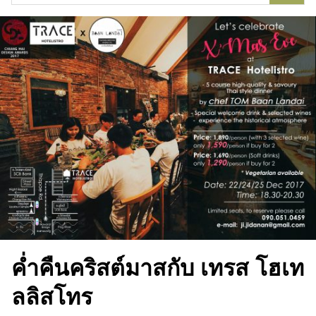
for:
ค่ำคืนคริสต์มาสกับ เทรส โฮเท
ลลิสโทร