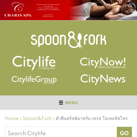
MENU
Home
›
Spoon&Fork
›
ค่ำคืนคริสต์มาสกับ เทรส โฮเทลลิสโทร
Search