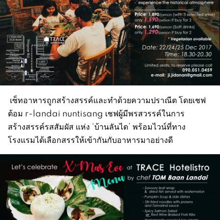
เซ็ทอาหารถูกสร้างสรรค์และทำด้วยความปราณีต โดยเชฟ
ต้อม r-landai nuntisang เชฟผู้มีพรสวรรค์ในการ
สร้างสรรค์รสสัมผัส แห่ง ‘บ้านลันได’ พร้อมไวน์ที่ทาง
โรงแรมได้เลือกสรรให้เข้ากันกับอาหารมาอย่างดี