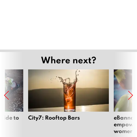
Where next?
uide to
City7: Rooftop Bars
eBannok:
empoweri
women