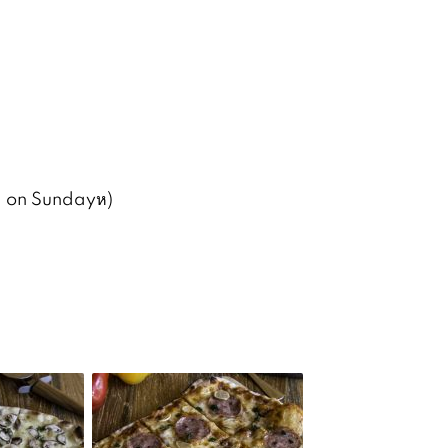
d on Sundayห)