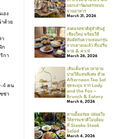
บอกเล่าวัฒนธรรมบน
จานอาหาร
นเอง
March 31, 2026
้าด้วย
ส่งต่อรสชาติคู่หัวหินสู่
เชียงใหม่ พร้อมให้
่า
สัมผัสกับความหอมกรุ่น
จากเตาอบแล้ว ที่แม่ริม
ผัก
พาย & คาเฟ่
ริกา
March 26, 2026
เติมเต็มช่วงเวลายาม
บ่ายให้แสนพิเศษ ด้วย
Afternoon Tea Set
 3-4 คน
สุดละมุน จาก Lady
and the Fox –
ิซซ่า
Brunch & Eatery
March 6, 2026
ทานมื้ออร่อย ปล่อยใจ
ให้ธรรมชาติโอบล้อม
ที่ Steake Steak
Salad
March 4, 2026