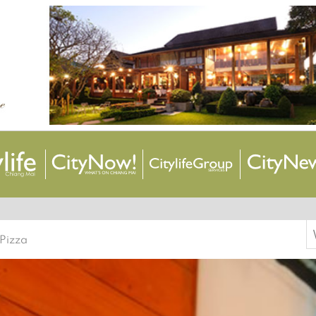
S
 Pizza
f