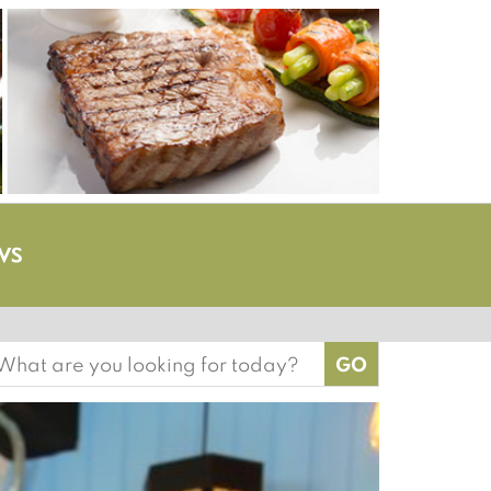
earch
or: