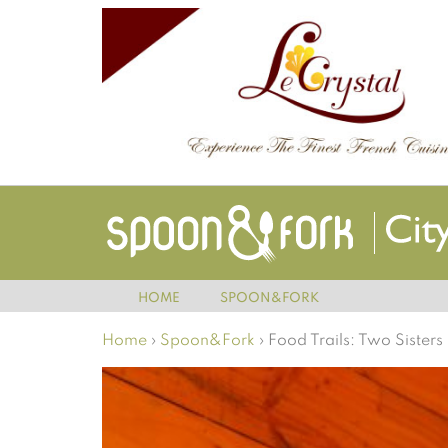
HOME
SPOON&FORK
Home
›
Spoon&Fork
›
Food Trails: Two Sisters