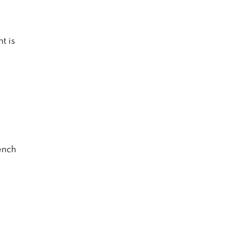
t is
ench