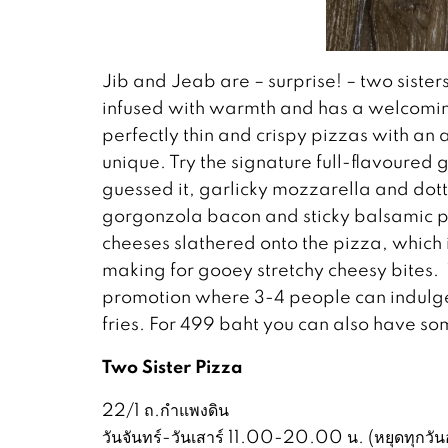
Jib and Jeab are – surprise! – two sister
infused with warmth and has a welcomin
perfectly thin and crispy pizzas with an 
unique. Try the signature full-flavoured
guessed it, garlicky mozzarella and do
gorgonzola bacon and sticky balsamic piz
cheeses slathered onto the pizza, which 
making for gooey stretchy cheesy bites. 
promotion where 3-4 people can indulge
fries. For 499 baht you can also have so
Two Sister Pizza
22/1 ถ.กำแพงดิน
วันจันทร์-วันเสาร์ 11.00-20.00 น. (หยุดทุกวันอ