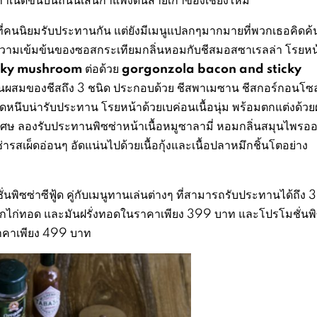
่วไปที่คนนิยมรับประทานกัน แต่ยังมีเมนูแปลกๆมากมายที่พวกเธอคิดค้
สความเข้มข้นของซอสกระเทียมกลิ่นหอมกับชีสมอสซาเรลล่า โรยหน
cky m
ushroom
gorgonzola bacon and sticky
ต่อด้วย
่วนผสมของชีสถึง 3 ชนิด ประกอบด้วย ชีสพาเมซาน ชีสกอร์กอนโซล
หนึบน่ารับประทาน โรยหน้าด้วยเบค่อนเนื้อนุ่ม พร้อมตกแต่งด้วย
เศษ ลองรับประทานพิซซ่าหน้าเนื้อหมูซาลามี่ หอมกลิ่นสมุนไพรออ
ารสเผ็ดอ่อนๆ อัดแน่นไปด้วยเนื้อกุ้งและเนื้อปลาหมึกชิ้นโตอย่าง
พิซซ่าซีฟู้ด คู่กับเมนูทานเล่นต่างๆ ที่สามารถรับประทานได้ถึง
กับปีกไก่ทอด และมันฝรั่งทอดในราคาเพียง 399 บาท และโปรโมชั่นพ
นราคาเพียง 499 บาท