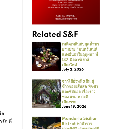
Related S&F
เพลิดเพลินกับชุดน้ำชา
ยามบ่าย “มนตร์เสน่ห์
แห่งผืนป่าในฤดูฝน” ที่
137 พิลลาร์เฮาส์
เชียงใหม่
July 2, 2026
จากไส้อั่วหนึ่งเส้น สู่
ข้าวซอยเส้นสด พิซซ่า
และชีสบอล เรื่องราว
ของ ผาม x กะทิ
เชียงราย
June 19, 2026
ใจ
Mandorla Sicilian
ัก ที่
Bistrot พาสำรวจ
เกาะซิซิลี ผ่านรสชาติที่