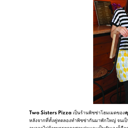
Two Sister
s
Pizza
ค
เป็นร้านพิซซ่าโฮมเมดของ
หลังจากที่ทั้งคู่ทดลองทำพิซซ่ากันมาพักใหญ่ จนเป
อบอวลไปด้วยบรรยากาศอบอุ่นและเป็นกันเองก็ถือก