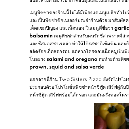
เมนูพิซซ่าของร้านนี้ไม่ได้มีเพียงแค่เมนูเบสิกทั
และเป็นพิซซ่าซิกเนเจอร์ประจำร้านด้วย มาสัมผั
garli
เห็ดแชมปิญอง และเห็ดหอม ในเมนูที่ชื่อว่า
balsamin
เมนูพิซซ่าสำหรับคนรักชีส เพราะมีส
และชีสมอสซาเรลล่า ทำให้ได้รสชาติเข้มข้น และยืด
สลัดร๊อกเก็ตสดกรอบ แต่หากใครชอบเนื้อหมูเป็นพิ
salami and oregano
โนอย่าง
ตบท้ายด้วยพิซซ่
prawn, squid and salsa verde
นอกจากนี้ร้าน Two Sisters Pizza ยังจัดโปรโมชั่น
ประกอบด้วย โปรโมชั่นพิซซ่าหน้าซีฟู้ด เสิร์ฟคู่
หน้าซีฟู้ด เสิร์ฟพร้อมไส้กรอก และมันฝรั่งทอดใ