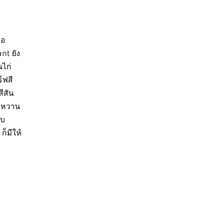
้อ
nt ยัง
นไก่
์ฟสี
สีสัน
องหวาน
ับ
ก็มีให้