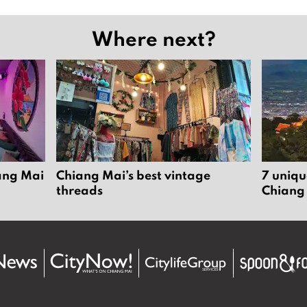
Where next?
iang Mai
Chiang Mai’s best vintage
7 uniqu
threads
Chiang