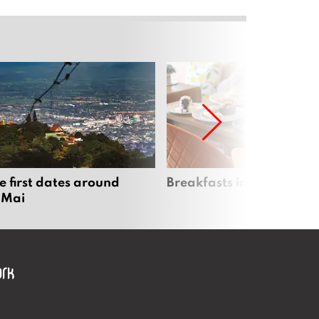
e first dates around
Breakfasts in Chiang Ma
 Mai