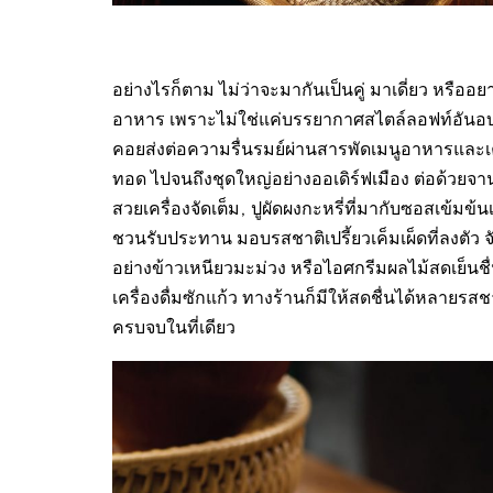
อย่างไรก็ตาม ไม่ว่าจะมากันเป็นคู่ มาเดี่ยว หรืออ
อาหาร เพราะไม่ใช่แค่บรรยากาศสไตล์ลอฟท์อันอบอ
คอยส่งต่อความรื่นรมย์ผ่านสารพัดเมนูอาหารและเครื
ทอด ไปจนถึงชุดใหญ่อย่างออเดิร์ฟเมือง ต่อด้วยจานห
สวยเครื่องจัดเต็ม, ปูผัดผงกะหรี่ที่มากับซอสเข้มข้น
ชวนรับประทาน มอบรสชาติเปรี้ยวเค็มเผ็ดที่ลงตัว 
อย่างข้าวเหนียวมะม่วง หรือไอศกรีมผลไม้สดเย็นชื่
เครื่องดื่มซักแก้ว ทางร้านก็มีให้สดชื่นได้หลายรสชา
ครบจบในที่เดียว