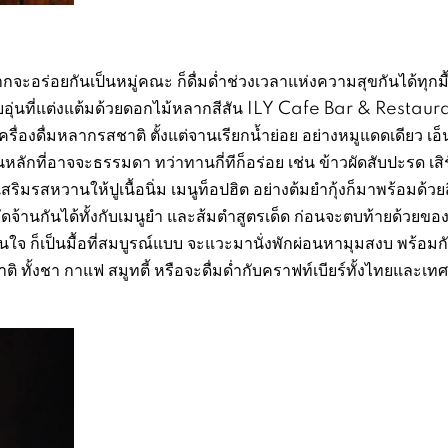
ยากจะอร่อยกันเป็นหมู่คณะ ก็ดื่มด่ำช่วงเวลาแห่งความสุขกันได้ทุกมื
ุ่นที่แต่งแต้มด้วยดอกไม้หลากสีสัน ILY Cafe Bar & Restaura
่องดื่มหลากรสชาติ ตั้งแต่จานเรียกน้ำย่อย อย่างหมูแดดเดียว เอ็
ลักที่อาจจะธรรมดา ทว่าทานกี่ทีก็อร่อย เช่น ข้าวผัดสับปะรด เสิร
เสริมรสหวานให้ปูเนื้อนิ่ม เมนูท็อปฮิต อย่างต้มยำกุ้งก็มาพร้อมด้วย
จัดจ้านกันได้ทั้งกับเมนูยำ และส้มตำสูตรเด็ด ก่อนจะตบท้ายด้วยข
นใจ ก็เป็นมื้อที่สมบูรณ์แบบ จะแวะมานั่งพักผ่อนหามุมสงบ พร้อมก
ติ ทั้งชา กาแฟ สมูทตี้ หรือจะดื่มด่ำกับคราฟท์เบียร์ทั้งไทยและเทศ 