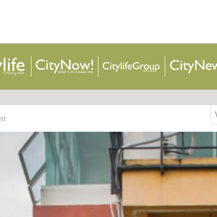
S
nt
f