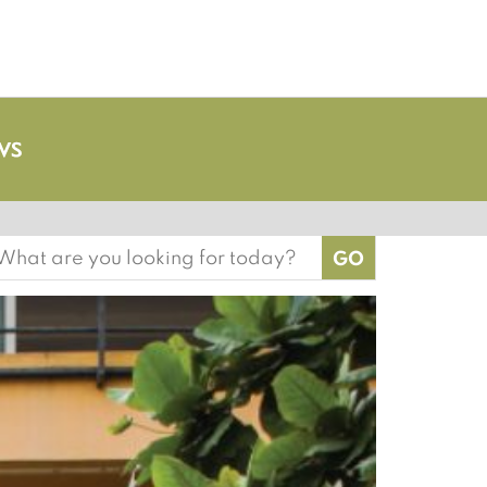
earch
or: