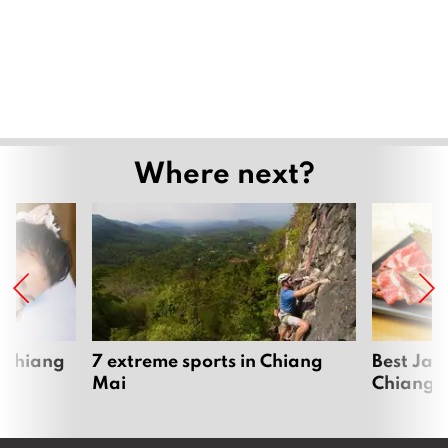
Where next?
 Chiang
7 extreme sports in Chiang
Best Jap
Mai
Chiang 