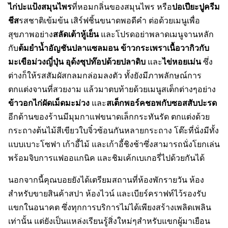
ไก่ปะแป้งสมุนไพร
ปอเปียะปูครีม
ที่หอมกลิ่นของสมุนไพร หรือ
ชีส
รสชาติเข้มข้น เสิร์ฟชิ้นขนาดพอดีคำ ต่อด้วยเมนูเพื่อ
สลัดเต้าหู้เย็น
สุขภาพอย่าง
และโปรดอย่าพลาดเมนูจานหลัก
ต้มยำน้ำอัญชันปลาแซลมอน
ข้าวกระเพราเนื้อวากิวกับ
กับ
มะเขือม่วงญี่ปุ่น
อุด้งซุปท๊อปด้วยปลาดิบ
ไข่หอยเม่น
และ
ซึ่ง
ต่างก็ให้รสสัมผัสกลมกล่อมลงตัว ทั้งยังมีภาพลักษณ์การ
ตกแต่งจานที่สวยงาม แล้วมาตบท้ายด้วยเมนูสเต็กต่างๆอย่าง
ข้าวอกไก่ผัดเม็ดมะม่วง
สเต็กพอร์คชอพกับซอสสับปะรด
และ
อีกด้านของร้านมีมุมกาแฟขนาดเล็กกระทันรัด ตกแต่งด้วย
กระถางต้นไม้สีเขียวใบจิ๋วซ้อนกันหลายกระถาง โต๊ะที่นั่งมีทั้ง
แบบเบาะโซฟา เก้าอี้ไม้ และเก้าอี้ชิงช้าซึ่งสามารถนั่งโยกเล่น
พร้อมจิบการแฟออแกนิค และชิมเค้กเบเกอรี่ไปด้วยกันได้
นอกจากนี้คุณบอยยังได้เตรียมสถานที่ห้องพักรายวัน ห้อง
สำหรับขายสินค้าสปา ห้องไวน์ และเบียร์คราฟท์ไว้รองรับ
แขกในอนาคต ซึ่งทุกการบริการไม่ได้เพียงสร้างเพลิดเพลิน
เท่านั้น แต่ยังเป็นแหล่งเรียนรู้สิ่งใหม่ๆสำหรับแขกผู้มาเยือน