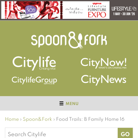
MENU
Home
›
Spoon&Fork
›
Food Trails: B Family Home 16
Search