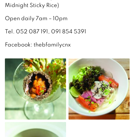
Midnight Sticky Rice)
Open daily 7am – 10pm
Tel. 052 087 191, 091 854 5391
Facebook: thebfamilycnx