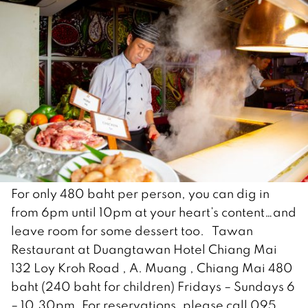
For only 480 baht per person, you can dig in
from 6pm until 10pm at your heart’s content…and
leave room for some dessert too. Tawan
Restaurant at Duangtawan Hotel Chiang Mai
132 Loy Kroh Road , A. Muang , Chiang Mai 480
baht (240 baht for children) Fridays – Sundays 6
– 10.30pm. For reservations, please call 095