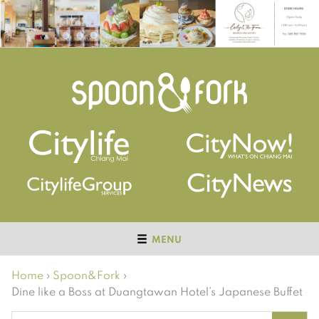
MENU
Home
›
Spoon&Fork
›
Dine like a Boss at Duangtawan Hotel’s Japanese Buffet