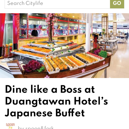
Search
for:
Dine like a Boss at
Duangtawan Hotel’s
Japanese Buffet
by
spoon&fork