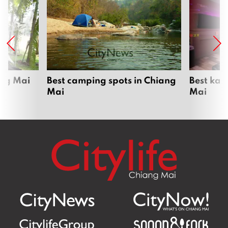
ang Mai
Best camping spots in Chiang
Best kar
Mai
Mai