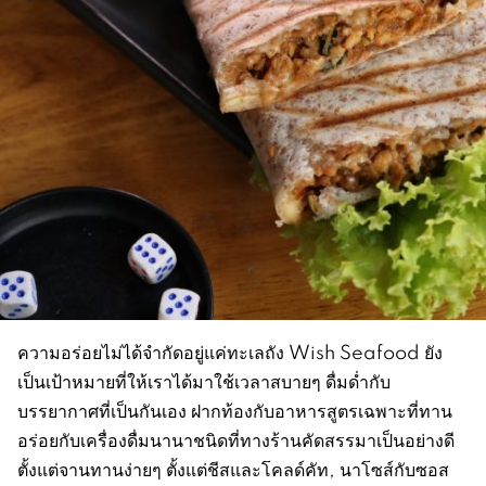
ความอร่อยไม่ได้จำกัดอยู่แค่ทะเลถัง Wish Seafood ยัง
เป็นเป้าหมายที่ให้เราได้มาใช้เวลาสบายๆ ดื่มด่ำกับ
บรรยากาศที่เป็นกันเอง ฝากท้องกับอาหารสูตรเฉพาะที่ทาน
อร่อยกับเครื่องดื่มนานาชนิดที่ทางร้านคัดสรรมาเป็นอย่างดี
ตั้งแต่จานทานง่ายๆ ตั้งแต่ชีสและโคลด์คัท, นาโซส์กับซอส