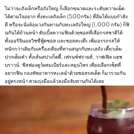
ไม่ว่าจะถังเล็กหรือถังใหญ่ ก็เลือกขนาดและระดับความเผ็ด
ได้ตามใจอยาก ทั้งทะเลถังเล็ก (500กรัม) ที่อิ่มได้แบบกำลัง
ดี หรือจะนั่งล้อมวงกันทานกับทะเลถังใหญ่ (1,000 กรัม) ก็ฟิ
นกันได้ถ้วนหน้า ดับเบิ้ลความฟินด้วยซอสที่เลือกรสชาติได้
ทั้งออริจินอลวิชซีฟู้ดซอส และซอสสะเต๊ะ เพิ่มอรรถรสให้
หนักกว่าเดิมกับเครื่องเคียงที่ทานสนุกกับทะเลถัง เคี้ยวเต็ม
ปากเต็มคำ ทั้งเส้นสปาเก็ตตี้, เฟรนช์ฟรายส์, วาฟเฟิล แฮช
บราวน์, ชีสฟองดูว์ผสมเบียร์และสมุนไพร เพียงเลือกเซ็ตที่
อยากฟิน กองทัพอาหารทะเลฉ่ำด้วยซอสรสเด็ด ก็มารวมกัน
อยู่ตรงหน้า สวมถุงมือแล้วลงมือจับทานกันได้เลย