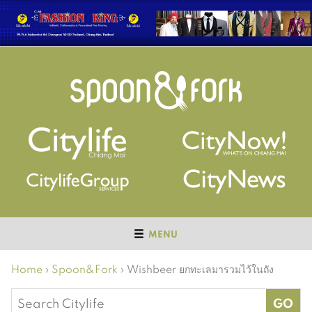
MENU
Home
›
Spoon&Fork
›
Wishbeer ยกทะเลมารวมไว้ในถัง
Search