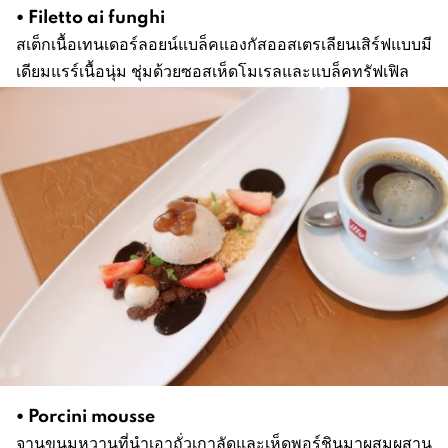
• Filetto ai funghi
สเต็กเนื้อเทนเดอร์ลอยน์แบล็คแองกัสออสเตรเลียนเสิร์ฟแบบมี
เดียมแรร์เนื้อนุ่ม ชุ่มด้วยซอสเห็ดโมเรลและแบล็คทรัฟเฟิล
• Porcini mousse
จานขนมหวานที่นำเอาถั่วเกาลัดและเห็ดพอร์ชินมาผสมผสาน