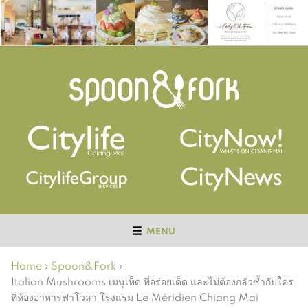
MENU
Home
›
Spoon&Fork
›
Italian Mushrooms เมนูเห็ด ที่อร่อยเด็ด และไม่ต้องกลัวซ้ำกับใคร
ที่ห้องอาหารฟาโวลา โรงแรม Le Méridien Chiang Mai