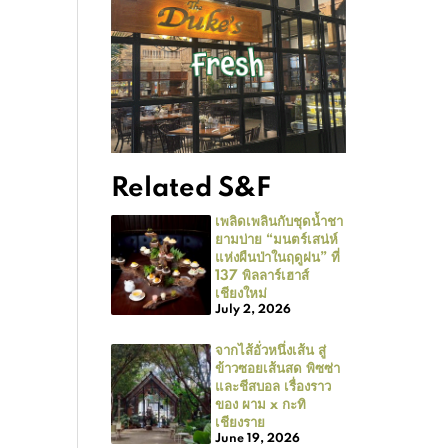
Related S&F
เพลิดเพลินกับชุดน้ำชา
ยามบ่าย “มนตร์เสน่ห์
แห่งผืนป่าในฤดูฝน” ที่
137 พิลลาร์เฮาส์
เชียงใหม่
July 2, 2026
จากไส้อั่วหนึ่งเส้น สู่
ข้าวซอยเส้นสด พิซซ่า
และชีสบอล เรื่องราว
ของ ผาม x กะทิ
เชียงราย
June 19, 2026