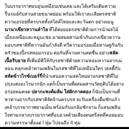
ในบรรยากาศอบอุ่นเหมือนเช่นเคย และได้เสริมเติมความ
รื่นรมย์กับสวนสวยขนาดย่อม พร้อมให้เราละเลียดรสชาติ
ความอร่อยที่ครบรสทั้งสไตล์ไทยและตะวันตก อย่างเมนู
นานาเขียวหวานลำไย
ที่ได้ต่อยอดรสชาติด้วยการนำผลไม้
เมืองเหนือและหมูบะช่อ มาผสมผสานเข้ากับแกงเขียวหวาน
มอบรสชาติที่หวานมันกำลังดี ทวีความอร่อยเมื่อทานคู่กันกับ
สลัด
ครัวซองปิ้งรสหอมกรอบ ต่อกันที่จานทานสดชื่น อย่าง
เนื้อริบอาย
ที่เพิ่มมิติให้กับรสชาติด้วยความหอมหวานจากเม
ลอน คลุกเคล้าทานเพลินในรสชาติที่ไม่เหมือนใคร เฮลตี้กับ
สลัดข้าวไรซ์เบอร์รี่
ที่นำเสนอความสดใหม่ผ่านรสชาติที่ไม่
ปรุงแต่งอะไรมากนัก แต่ก็เป็นจานที่ผสมผสานวัตถุดิบได้อย่าง
ปลากะพงต้มส้ม ใส่ผักกาดดอง
อร่อยหมดจด
ก็นับเป็นจานที่
หาทานยากกับรสชาติจัดจ้านครบรส จะรับเครื่องดื่มซักแก้ว
เคล้าบรรยากาศยามเย็น พร้อมกับแกล้มซักจาน ก็แสนเพลิน
ใจท่ามกลางบรรยากาศที่อบอวลด้วยเสียงดนตรีสดที่คอยมอบ
ความหรรษาตั้งแต่ 1 ทุ่ม ไปจนถึง 4 ทุ่ม