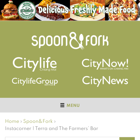
MENU
Home
›
Spoon&Fork
›
Instacorner | Terra and The Farmers’ Bar