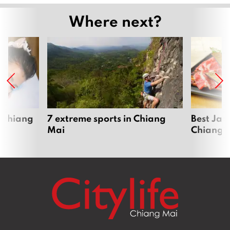
Where next?
 Chiang
7 extreme sports in Chiang
Best Jap
Mai
Chiang 