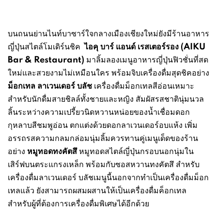
บนถนนย่านไนท์บาซาร์ใจกลางเมืองเชียงใหม่ยังมีร้านอาหาร
ไอคุ บาร์ แอนด์ เรสเตอร์รอง
(AIKU
ญี่ปุ่นสไตล์โมเดิร์นชิค
Bar & Restaurant)
มาลิ้มลองเมนูอาหารญี่ปุ่นฟิวชั่นที่สด
ใหม่และสวยงามไม่เหมือนใคร พร้อมจิบเครื่องดื่มสุดชิคอย่าง
ม็อกเทล ลาเวนเดอร์ บลัช
เครื่องดื่มม็อกเทลสีอ่อนเหมาะ
สำหรับนักดื่มสายชิลล์ทั้งชายและหญิง สัมผัสรสชาตินุ่มนวล
ลิ้นระหว่างความเปรี้ยวนิดหวานหน่อยของน้ำเชื่อมดอก
กุหลาบสีชมพูอ่อน ตกแต่งด้วยดอกลาเวนเดอร์อบแห้ง เพิ่ม
อรรถรสความกลมกล่อมนุ่มลิ้มควรทานคู่เมนูเด็ดของร้าน
หมูทอดทงคัตสึ
อย่าง
หมูทอดสไตล์ญี่ปุ่นกรอบนอกนุ่มใน
เสิร์ฟบนตระแกรงเหล็ก พร้อมกับซอสหวานทงคัตสึ สำหรับ
เครื่องดื่มลาเวนเดอร์ บลัชเมนูนี้นอกจากทำเป็นเครื่องดื่มม็อก
เทลแล้ว ยังสามารถผสมผสานให้เป็นเครื่องดื่มค็อกเทล
สำหรับผู้ที่ต้องการเครื่องดื่มพิเศษได้อีกด้วย