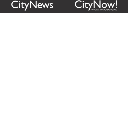
Citylife Group Co. Ltd.
Phone:
Jing Jai Market, A56-A58,
Office
+66 062 950 9492
Zone A, 45 Asadathorn Road,
Sales
+66 97 256 4084
Patan,
Chiang Mai
,
50300
Thailand
Email:
info@chiangmaicitylife.com
How can Citylife help your business?
Email:
sales@chiangmaicitylife.com