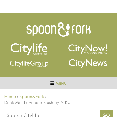
MENU
Home
›
Spoon&Fork
›
Drink Me: Lavender Blush by AIKU
Search