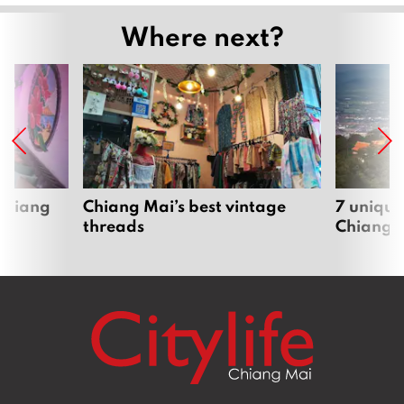
Where next?
 Chiang
Chiang Mai’s best vintage
7 unique
threads
Chiang 