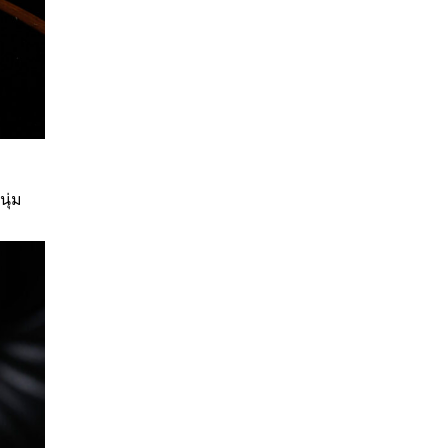
ม
ุ่ม