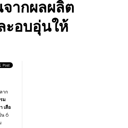
นจากผลผลิต
ละอบอุ่นให้
หลาก
แรม
 เสือ
ป็น 6
ม