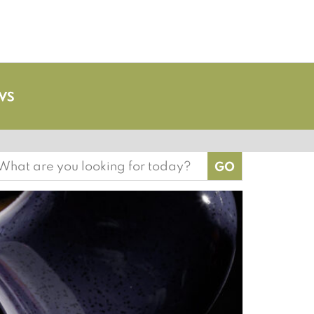
earch
or: