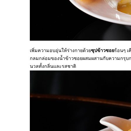
ซุปข้าวซอย
เพิ่มความอบอุ่นให้ร่างกายด้วย
ร้อนๆ เ
กลมกล่อมของน้ำข้าวซอยผสมผสานกับความกรุบกรอ
นวลทั้งกลิ่นและรสชาติ