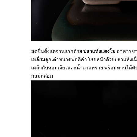
ปลาแห้งแตงโม
สดชื่นตั้งแต่จานแรกด้วย
อาหารชาว
เหลี่ยมลูกเต๋าขนาดพอดีคำ โรยหน้าด้วยปลาแห้งเนื
เคล้ากับหอมเจียวและน้ำตาลทราย พร้อมทานได้ท
กลมกล่อม