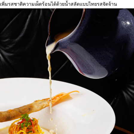
เพิ่มรสชาติความเผ็ดร้อนได้ด้วยน้ำสลัดแบบไทยรสจัดจ้าน