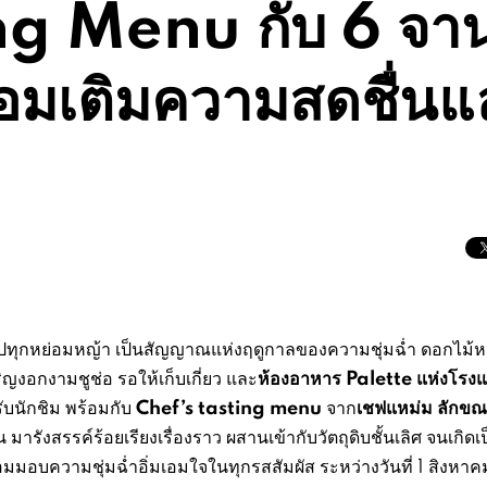
ng Menu กับ 6 จา
ร้อมเติมความสดชื่นแ
ไปทุกหย่อมหญ้า เป็นสัญญาณแห่งฤดูกาลของความชุ่มฉ่ำ ดอกไม้
ห้องอาหาร Palette แห่งโรง
ิญงอกงามชูช่อ รอให้เก็บเกี่ยว และ
Chef’s tasting menu
เชฟแหม่ม ลักขณา
รับนักชิม พร้อมกับ
จาก
มารังสรรค์ร้อยเรียงเรื่องราว ผสานเข้ากับวัตถุดิบชั้นเลิศ จนเกิดเ
อมมอบความชุ่มฉ่ำอิ่มเอมใจในทุกรสสัมผัส ระหว่างวันที่ 1 สิงหาค