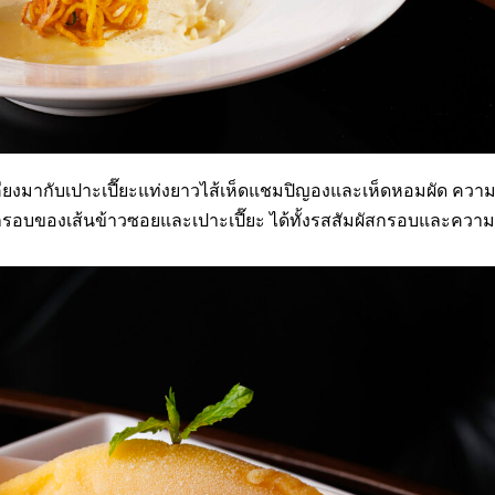
คียงมากับเปาะเปี๊ยะแท่งยาวไส้เห็ดแชมปิญองและเห็ดหอมผัด ควา
บของเส้นข้าวซอยและเปาะเปี๊ยะ ได้ทั้งรสสัมผัสกรอบและความน