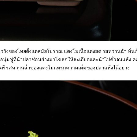
วังของไทยตั้งแต่สมัยโบราณ แตงโมเนื้อแดงสด รสหวานฉ่ำ หั่นเป
้อนุ่มฟูที่นำปลาช่อนย่างมาโขลกให้ละเอียดและนำไปคั่วจนแห้ง ค
ันที รสหวานฉ่ำของแตงโมแทรกความเค็มของปลาแห้งได้อย่าง