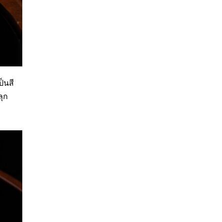
็นสี
ลุก