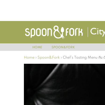
HOME
SPOON&FORK
Home
›
Spoon&Fork
›
Chef’s Tasting Menu กับ 6 