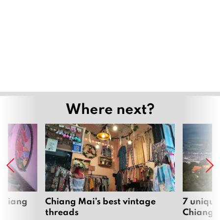
Where next?
 Chiang
Chiang Mai’s best vintage
7 unique
threads
Chiang 