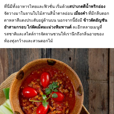
สปาเกตตีน้ำพริกอ่อง
ที่นี่มีทั้งอาหารไทยและฟิวชั่น เริ่มด้วย
เมี่ยงคำ
จัดวางมาในจานใบไม้สานสีน้ำตาลอ่อน
ที่มีกลีบดอก
ข้าวผัดอัญชัน
ดาหลาสีแดงประดับอยู่ด้านบน นอกจากนี้ยังมี
ยำสามกรอบ ไก่ผัดเม็ดมะม่วงหิมพานต์
ละอีกหลายเมนูที่
รสชาติและสไตล์การจัดจานชวนให้เรานึกถึงกลิ่นอายของ
ท้องทุ่งกว้างและสวนดอกไม้