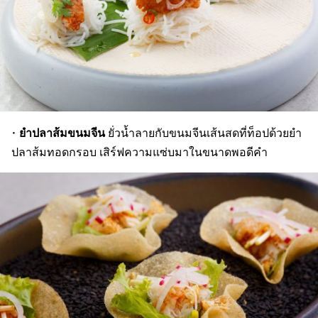
ยำปลาส้มขนมจีน
•
ยั่วน้ำลายกับขนมจีนเส้นสดที่ท็อปด้วยยำ
ปลาส้มทอดกรอบ เสิร์ฟความแซ่บมาในขนาดพอดีคำ