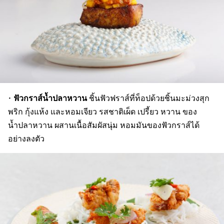
ฟัวกราส์น้ำปลาหวาน
•
ชิ้นฟัวฟราส์ที่ท็อปด้วยชิ้นมะม่วงสุก
พริก กุ้งแห้ง และหอมเจียว รสชาติเผ็ด เปรี้ยว หวาน ของ
น้ำปลาหวาน ผสานเนื้อสัมผัสนุ่ม หอมมันของฟัวกราส์ได้
อย่างลงตัว