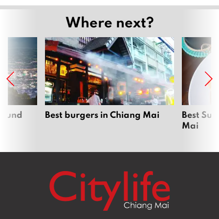
Where next?
around
Best burgers in Chiang Mai
Best Sun
Mai