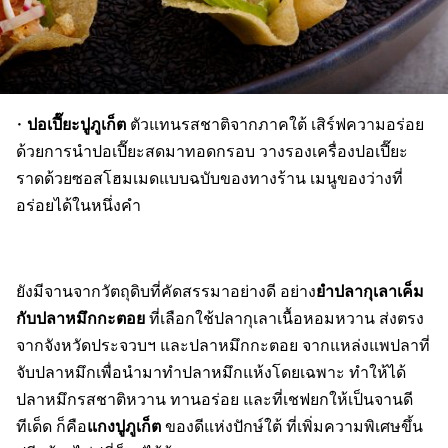
ปอเปี๊ยะปูภูเก็ต
•
ตัวแทนรสชาติจากภาคใต้ เสิร์ฟความอร่อย
ด้วยการนำปอเปี๊ยะสดมาทอดกรอบ วางรองเครื่องปอเปี๊ยะ
ราดด้วยซอสโฮมเมดแบบฉบับของทางร้าน เมนูของว่างที่
อร่อยได้ในหนึ่งคำ
ยำปลากุเลาเค็ม
ยังมีจานจากวัตถุดิบที่คัดสรรมาอย่างดี อย่าง
กับปลาหมึกกะตอย
ที่เลือกใช้ปลากุเลาเนื้อหอมหวาน ส่งตรง
จากจังหวัดประจวบฯ และปลาหมึกกะตอย จากแหล่งแพปลาที่
จับปลาหมึกเพื่อนำมาทำปลาหมึกแห้งโดยเฉพาะ ทำให้ได้
ปลาหมึกรสชาติหวาน ทานอร่อย และที่เชฟยกให้เป็นจานดี
แกงปูภูเก็ต
ทีเด็ด ก็คือ
ของดีแห่งปักษ์ใต้ ที่เพิ่มความพิเศษขึ้น