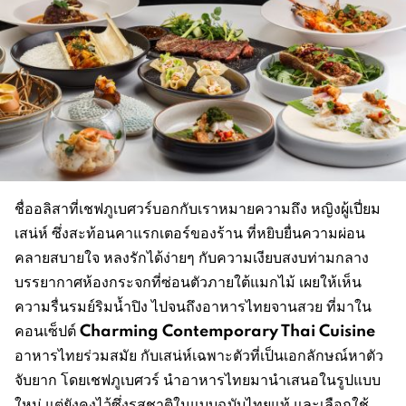
ชื่ออลิสาที่เชฟภูเบศวร์บอกกับเราหมายความถึง หญิงผู้เปี่ยม
เสน่ห์ ซึ่งสะท้อนคาแรกเตอร์ของร้าน ที่หยิบยื่นความผ่อน
คลายสบายใจ หลงรักได้ง่ายๆ กับความเงียบสงบท่ามกลาง
บรรยากาศห้องกระจกที่ซ่อนตัวภายใต้แมกไม้ เผยให้เห็น
ความรื่นรมย์ริมน้ำปิง ไปจนถึงอาหารไทยจานสวย ที่มาใน
Charming Contemporary Thai Cuisine
คอนเซ็ปต์
อาหารไทยร่วมสมัย กับเสน่ห์เฉพาะตัวที่เป็นเอกลักษณ์หาตัว
จับยาก โดยเชฟภูเบศวร์ นำอาหารไทยมานำเสนอในรูปแบบ
ใหม่ แต่ยังคงไว้ซึ่งรสชาติในแบบฉบับไทยแท้ และเลือกใช้