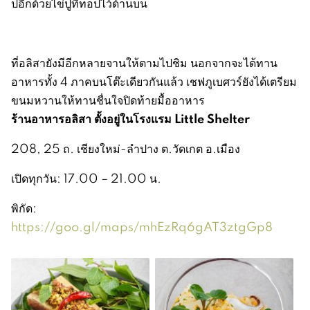
ปอีกด้วยไข่ปูที่ท็อปไว้ด้านบน
ที่อลิสายังมีอีกหลายจานให้ตามไปชิม นอกจากจะได้ทาน
อาหารทั้ง 4 ภาคบนโต๊ะเดียวกันแล้ว เชฟภูเบศวร์ยังได้เตรียม
ขนมหวานให้ทานชื่นใจปิดท้ายมื้ออาหาร
ร้านอาหารอลิสา ตั้งอยู่ในโรงแรม Little Shelter
208, 25 ถ. เชียงใหม่-ลำปาง ต.วัดเกต อ.เมือง
เปิดทุกวัน: 17.00 – 21.00 น.
พิกัด:
https://goo.gl/maps/mhEzRq6gAT3ztgGp8