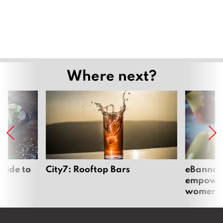
Where next?
uide to
City7: Rooftop Bars
eBannok:
empoweri
women