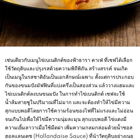
เช่นเดียวกับเมนูไข่เบเนดิกต์ของฟ้าธารา คาเฟ่ ที่เชฟได้เลือก
ใช้วัตถุดิบและปรุงรสด้วยความพิถีพิถัน สร้างสรรค์ จนเกิด
เป็นเมนูในรสชาติอันเป็นเอกลักษณ์เฉพาะ ตั้งแต่การประกอบ
กันของขนมปังมัฟฟินที่แบ่งครึ่งเป็นสองส่วน แล้ววางแฮมและ
ไข่เบเนดิกต์ลงบนขนมปัง ในการทำไข่เบนดิกต์ เชฟจะใช้
น้ำส้มสายชูในปริมาณที่ไม่มาก และจะต้องทำให้ไข่มีความ
สุกแบบพอดีโดยการใช้ความร้อนของไฟที่ไม่แรงและไม่อ่อน
จนเกินไปเพื่อให้ไข่มีความนุ่มละมุน สุกแบบพอดี ไข่แดงมี
ความเยิ้มลาวาเมื่อใช้มีดผ่า เพิ่มความกลมกล่อมด้วยน้ำซอส
ฮอลแลนเดซ (Hollandaise Sauce) ที่นำวัตถุดิบอย่างเนย