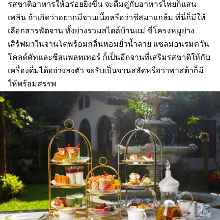
รสชาติอาหารให้อร่อยยิ่งขึ้น จะดื่มคู่กับอาหารไทยก็แสน
เพลิน ถ้าเกิดว่าอยากมีจานเนื้อหรือว่าชีสมาแกล้ม ที่นี่ก็มีให้
เลือกสารพัดจาน ทั้งย่างรวมสไตล์บ้านแม่ ซี่โครงหมูย่าง
เสิร์ฟมาในจานโตพร้อมกลิ่นหอมยั่วน้ำลาย แซลม่อนรมควัน
โคลด์คัทและชีสแพลทเทอร์ ก็เป็นอีกจานที่เสริมรสชาติให้กับ
เครื่องดื่มได้อย่างลงตัว จะรับเป็นจานสลัดหรือว่าพาสต้าก็มี
ให้พร้อมสรรพ