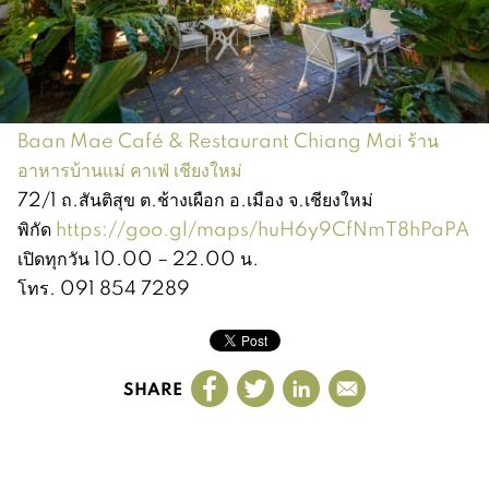
Baan Mae Café & Restaurant Chiang Mai ร้าน
อาหารบ้านแม่ คาเฟ่ เชียงใหม่
72/1 ถ.สันติสุข ต.ช้างเผือก อ.เมือง จ.เชียงใหม่
พิกัด
https://goo.gl/maps/huH6y9CfNmT8hPaPA
เปิดทุกวัน 10.00 – 22.00 น.
โทร. 091 854 7289
SHARE