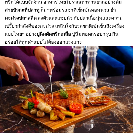
ต้ม
พริกได้แบบจัดจ้าน อาหารไทยโบราณหาทานยากอย่าง
สายบัวกะทิปลาทู
ยำ
ก็มาพร้อมรสชาติเข้มข้นหอมนวล
มะม่วงปลาสลิด
ลงตัวและแซ่บนัว กับปลาเนื้อนุ่มและความ
เปรี้ยวกำลังดีของมะม่วง เพลินใจกับรสชาติเข้นข้นถึงเครื่อง
ปูนิ่มผัดพริกเกลือ
แบบไทยๆ อย่าง
ปูนิ่มทอดกรอบกรุบ กิน
อร่อยได้ทุกคำแบบไม่ต้องออกแรงแกะ