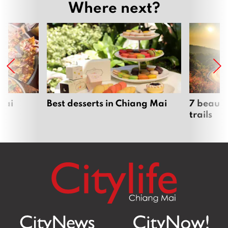
Where next?
Mai
Best desserts in Chiang Mai
7 beauti
trails