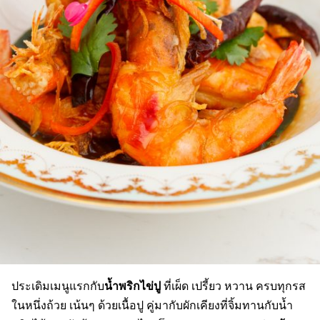
น้ำพริกไข่ปู
ประเดิมเมนูแรกกับ
ที่เผ็ด เปรี้ยว หวาน ครบทุกรส
ในหนึ่งถ้วย เน้นๆ ด้วยเนื้อปู คู่มากับผักเคียงที่จิ้มทานกับน้ำ