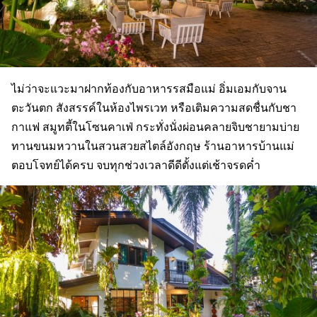
ไม่ว่าจะแวะมาฝากท้องกับอาหารรสมือแม่ อิ่มเอมกับจาน
ตะวันตก สังสรรค์ในห้องไพรเวท หรือเติมความสดชื่นกับชา
กาแฟ สมูทตี้ในโซนคาเฟ่ กระทั่งนั่งผ่อนคลายจิบชายามบ่าย
ทานขนมหวานในสวนสวยสไตล์อังกฤษ ร้านอาหารบ้านแม่
ตอบโจทย์ได้ครบ จบทุกช่วงเวลาดีดีตั้งแต่เช้าจรดค่ำ