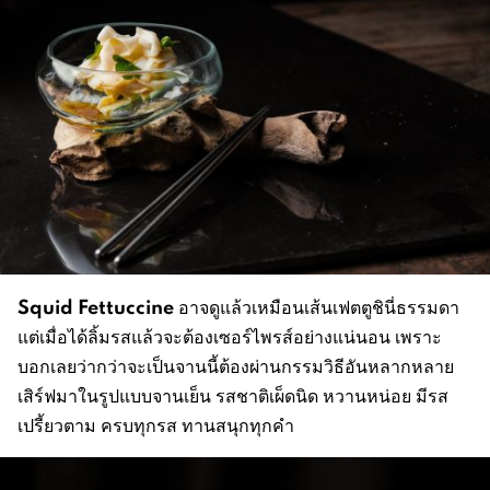
Squid Fettuccine
อาจดูแล้วเหมือนเส้นเฟตตูชินี่ธรรมดา
แต่เมื่อได้ลิ้มรสแล้วจะต้องเซอร์ไพรส์อย่างแน่นอน เพราะ
บอกเลยว่ากว่าจะเป็นจานนี้ต้องผ่านกรรมวิธีอันหลากหลาย
เสิร์ฟมาในรูปแบบจานเย็น รสชาติเผ็ดนิด หวานหน่อย มีรส
เปรี้ยวตาม ครบทุกรส ทานสนุกทุกคำ