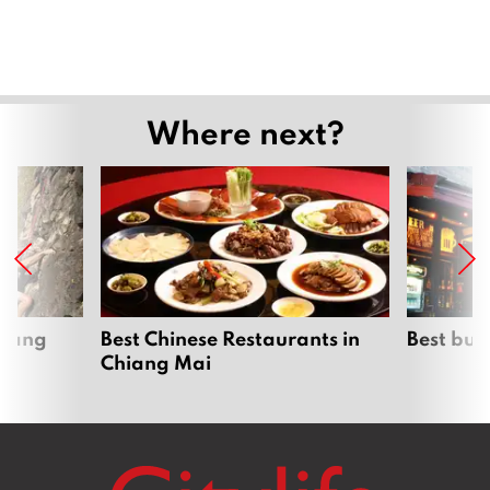
Where next?
hiang
Best Chinese Restaurants in
Best bur
Chiang Mai