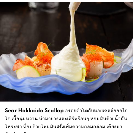
Sear Hokkaido Scallop
อร่อยคำโตกับหอยเชลล์ออกไก
โด เนื้อนุ่มหวาน นำมาย่างและเสิร์ฟร้อนๆ หอมมันด้วยน้ำมัน
โหระพา ท็อปด้วยโฟมมันฝรั่งเพิ่มความกลมกล่อม เคียงมา