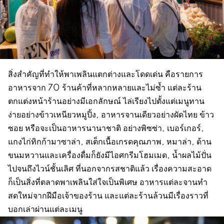
สิ่งสำคัญที่ทำให้พาเพลินแตกต่างและโดดเด่น คือรายการ
อาหารจาก 70 ร้านค้าที่หลากหลายและไม่ซ้ำ แต่ละร้าน
ตกแต่งหน้าร้านอย่างมีเอกลักษณ์ ไล่เรียงไปตั้งแต่เมนูทาน
ง่ายอย่างข้าวเหนียวหมูปิ้ง, อาหารจานเดียวอย่างผัดไทย ข้าว
ซอย หรือจะเป็นอาหารนานาชาติ อย่างพิซซ่า, เบอร์เกอร์,
แกงไก่ทิกก้ามาซาล่า, สเต็กเนื้อเกรดคุณภาพ, หมาล่า, ด้าน
ขนมหวานและเครื่องดื่มก็ยังมีไอศกรีมโฮมเมด, น้ำผลไม้ปั่น
ไปจนถึงไวน์ชั้นเลิศ ที่นอกจากรสชาติแล้ว เรื่องความสะอาด
ก็เป็นสิ่งที่ตลาดพาเพลินใส่ใจเป็นพิเศษ อาหารแต่ละจานทำ
สดใหม่จากฝีมือเจ้าของร้าน และแต่ละร้านล้วนมีเรื่องราวที่
บอกเล่าผ่านแต่ละเมนู