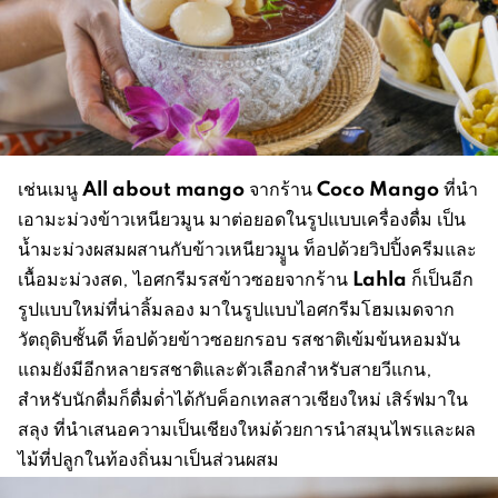
All about mango
Coco Mango
เช่นเมนู
จากร้าน
ที่นำ
เอามะม่วงข้าวเหนียวมูน มาต่อยอดในรูปแบบเครื่องดื่ม เป็น
น้ำมะม่วงผสมผสานกับข้าวเหนียวมููน ท็อปด้วยวิปปิ้งครีมและ
Lahla
เนื้อมะม่วงสด, ไอศกรีมรสข้าวซอยจากร้าน
ก็เป็นอีก
รูปแบบใหม่ที่น่าลิ้มลอง มาในรูปแบบไอศกรีมโฮมเมดจาก
วัตถุดิบชั้นดี ท็อปด้วยข้าวซอยกรอบ รสชาติเข้มข้นหอมมัน
แถมยังมีอีกหลายรสชาติและตัวเลือกสำหรับสายวีแกน,
สำหรับนักดื่มก็ดื่มด่ำได้กับค็อกเทลสาวเชียงใหม่ เสิร์ฟมาใน
สลุง ที่นำเสนอความเป็นเชียงใหม่ด้วยการนำสมุนไพรและผล
ไม้ที่ปลูกในท้องถิ่นมาเป็นส่วนผสม