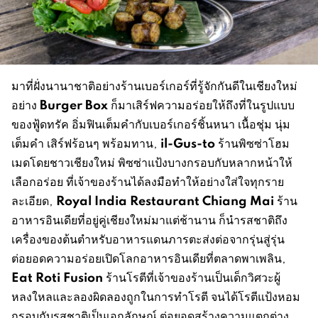
มาที่ฝั่งนานาชาติอย่างร้านเบอร์เกอร์ที่รู้จักกันดีในเชียงใหม่
Burger Box
อย่าง
ก็มาเสิร์ฟความอร่อยให้ถึงที่ในรูปแบบ
ของฟู้ดทรัค อิ่มฟินเต็มคำกับเบอร์เกอร์ชิ้นหนา เนื้อชุ่ม นุ่ม
il-Gus-to
เต็มคำ เสิร์ฟร้อนๆ พร้อมทาน,
ร้านพิซซ่าโฮม
เมดโดยชาวเชียงใหม่ พิซซ่าแป้งบางกรอบกับหลากหน้าให้
เลือกอร่อย ที่เจ้าของร้านได้ลงมือทำให้อย่างใส่ใจทุกราย
Royal India Restaurant Chiang Mai
ละเอียด,
ร้าน
อาหารอินเดียที่อยู่คู่เชียงใหม่มาแต่ช้านาน ก็นำรสชาติถึง
เครื่องของต้นตำหรับอาหารแดนภารตะส่งต่อจากรุ่นสู่รุ่น
ต่อยอดความอร่อยเปิดโลกอาหารอินเดียที่ตลาดพาเพลิน,
Eat Roti Fusion
ร้านโรตีที่เจ้าของร้านเป็นเด็กวิศวะผู้
หลงใหลและลองผิดลองถูกในการทำโรตี จนได้โรตีแป้งหอม
กรอบกับรสชาติเป็นเอกลักษณ์ ต่อยอดสร้างความแตกต่าง