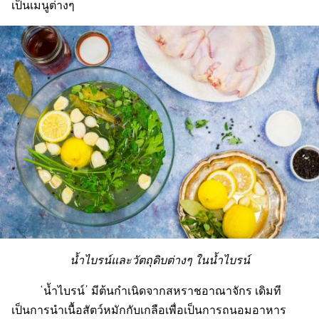
เป็นเมนูต่างๆ
น้ำไบรน์และวัตถุดิบต่างๆ ในน้ำไบรน์
‘น้ำไบรน์’ มีต้นกำเนิดจากสหราชอาณาจักร เดิมที
เป็นการนำเนื้อสัตว์หมักกับเกลือเพื่อเป็นการถนอมอาหาร