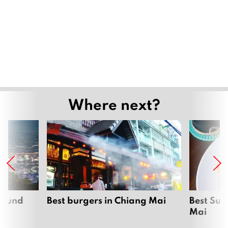
Where next?
around
Best burgers in Chiang Mai
Best Sun
Mai