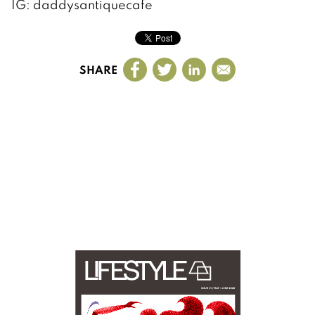
IG: daddysantiquecafe
SHARE