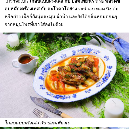
ไก่อบแบบฝรั่งเศส กับ ปอมเพียวเร่
พอร์คช
ไม่ว่าจะเป็น
หรือ
อปหมักเครื่องเทศ กับ อะโวคาโดย่าง
จะนำอบ ทอด นึ่ง ต้ม
หรือย่าง เนื้อก็ยังนุ่มละมุน ฉ่ำน้ำ และยังได้กลิ่นหอมอ่อนๆ
จากสมุนไพรที่เราใส่ลงไปด้วย
ไก่อบแบบฝรั่งเศส กับ ปอมเพียวเร่