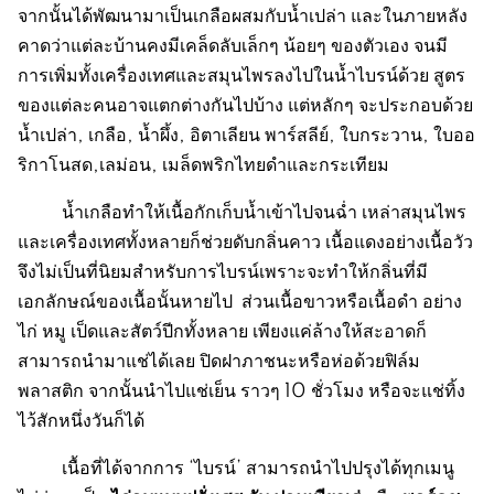
จากนั้นได้พัฒนามาเป็นเกลือผสมกับน้ำเปล่า และในภายหลัง
คาดว่าแต่ละบ้านคงมีเคล็ดลับเล็กๆ น้อยๆ ของตัวเอง จนมี
การเพิ่มทั้งเครื่องเทศและสมุนไพรลงไปในน้ำไบรน์ด้วย สูตร
ของแต่ละคนอาจแตกต่างกันไปบ้าง แต่หลักๆ จะประกอบด้วย
น้ำเปล่า, เกลือ, น้ำผึ้ง, อิตาเลียน พาร์สลีย์, ใบกระวาน, ใบออ
ริกาโนสด,เลม่อน, เมล็ดพริกไทยดำและกระเทียม
น้ำเกลือทำให้เนื้อกักเก็บน้ำเข้าไปจนฉ่ำ เหล่าสมุนไพร
และเครื่องเทศทั้งหลายก็ช่วยดับกลิ่นคาว เนื้อแดงอย่างเนื้อวัว
จึงไม่เป็นที่นิยมสำหรับการไบรน์เพราะจะทำให้กลิ่นที่มี
เอกลักษณ์ของเนื้อนั้นหายไป ส่วนเนื้อขาวหรือเนื้อดำ อย่าง
ไก่ หมู เป็ดและสัตว์ปีกทั้งหลาย เพียงแค่ล้างให้สะอาดก็
สามารถนำมาแช่ได้เลย ปิดฝาภาชนะหรือห่อด้วยฟิล์ม
พลาสติก จากนั้นนำไปแช่เย็น ราวๆ 10 ชั่วโมง หรือจะแช่ทิ้ง
ไว้สักหนึ่งวันก็ได้
เนื้อที่ได้จากการ ‘ไบรน์’ สามารถนำไปปรุงได้ทุกเมนู