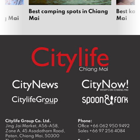
om
Best camping spots in Chiang
Best kar
ang Mai
Mai
Mai
Citylife Group Co. Ltd.
Phone:
Jing Jai Market, A56-A58,
Office
+66 062 950 9492
Zone A, 45 Asadathorn Road,
Sales
+66 97 256 4084
Patan,
Chiang Mai
,
50300