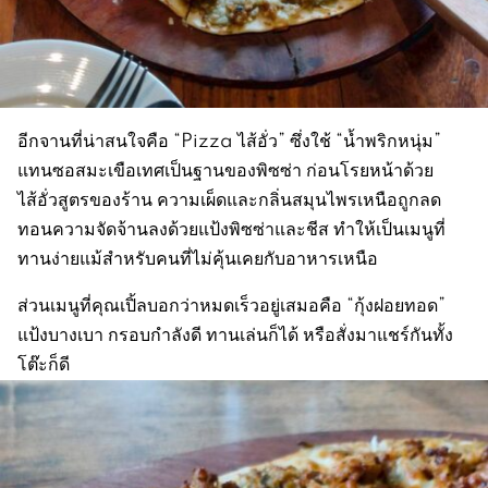
อีกจานที่น่าสนใจคือ “Pizza ไส้อั่ว” ซึ่งใช้ “น้ำพริกหนุ่ม”
แทนซอสมะเขือเทศเป็นฐานของพิซซ่า ก่อนโรยหน้าด้วย
ไส้อั่วสูตรของร้าน ความเผ็ดและกลิ่นสมุนไพรเหนือถูกลด
ทอนความจัดจ้านลงด้วยแป้งพิซซ่าและชีส ทำให้เป็นเมนูที่
ทานง่ายแม้สำหรับคนที่ไม่คุ้นเคยกับอาหารเหนือ
ส่วนเมนูที่คุณเปิ้ลบอกว่าหมดเร็วอยู่เสมอคือ “กุ้งฝอยทอด”
แป้งบางเบา กรอบกำลังดี ทานเล่นก็ได้ หรือสั่งมาแชร์กันทั้ง
โต๊ะก็ดี