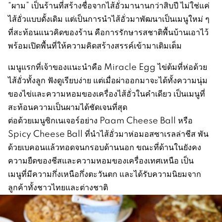
“ผาม” เป็นร้านที่สร้างชื่อจากไส้อั่วมานานกว่าสิบปี ไม่ใช่แค่
ไส้อั่วแบบดั้งเดิม แต่เป็นการนำไส้อั่วมาพัฒนาเป็นเมนูใหม่ ๆ
ที่สะท้อนแนวคิดของร้าน คือการรักษารสชาติพื้นบ้านเอาไว้
พร้อมเปิดพื้นที่ให้ความคิดสร้างสรรค์เข้ามาเติมเต็ม
เมนูแรกที่เจ้าของแนะนำคือ Miracle Egg ไข่ต้มที่ห่อด้วย
ไส้อั่วทั้งลูก ฟังดูเรียบง่าย แต่เมื่อผ่าออกมาจะได้ทั้งความนุ่ม
ของไข่และความหอมของเครื่องไส้อั่วในคำเดียว เป็นเมนูที่
สะท้อนความเป็นผามได้ชัดเจนที่สุด
ต่อด้วยเมนูซิกเนเจอร์อย่าง Paam Cheese Ball หรือ
Spicy Cheese Ball ที่นำไส้อั่วมาห่อมอสซาเรลล่าชีส พัน
ด้วยเบคอนแล้วทอดจนกรอบด้านนอก ขณะที่ด้านในยังคง
ความยืดของชีสและความหอมของเครื่องเทศเหนือ เป็น
เมนูที่มีความกึ่งเหนือกึ่งตะวันตก และได้รับความนิยมจาก
ลูกค้าทั้งชาวไทยและต่างชาติ