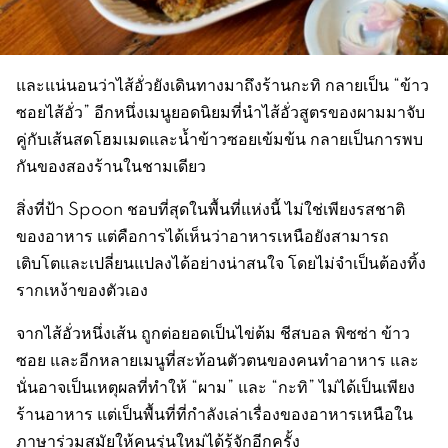
และแน่นอนว่าไส้อั่วยังเดินทางมาถึงร้านกะทิ กลายเป็น “ข้าว
ซอยไส้อั่ว” อีกหนึ่งเมนูยอดนิยมที่นำไส้อั่วสูตรของผามมาจับ
คู่กับเส้นสดโฮมเมดและน้ำข้าวซอยเข้มข้น กลายเป็นการพบ
กันของสองร้านในชามเดียว
สิ่งที่ป้า Spoon ชอบที่สุดในพื้นที่แห่งนี้ ไม่ใช่เพียงรสชาติ
ของอาหาร แต่คือการได้เห็นว่าอาหารเหนือยังสามารถ
เติบโตและเปลี่ยนแปลงได้อย่างน่าสนใจ โดยไม่จำเป็นต้องทิ้ง
รากเหง้าของตัวเอง
จากไส้อั่วหนึ่งเส้น ถูกต่อยอดเป็นไข่ต้ม ชีสบอล พิซซ่า ข้าว
ซอย และอีกหลายเมนูที่สะท้อนตัวตนของคนทำอาหาร และ
นั่นอาจเป็นเหตุผลที่ทำให้ “ผาม” และ “กะทิ” ไม่ได้เป็นเพียง
ร้านอาหาร แต่เป็นพื้นที่ที่กำลังเล่าเรื่องของอาหารเหนือใน
ภาษาร่วมสมัยให้คนรุ่นใหม่ได้รู้จักอีกครั้ง