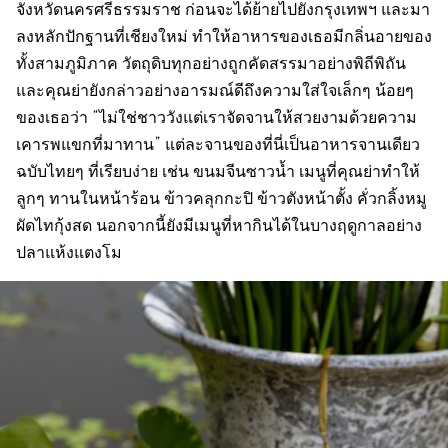
จังหวัดนครศรีธรรมราช ก่อนจะได้ย้ายไปยังกรุงเทพฯ และมา
ลงหลักปักฐานที่เชียงใหม่ ทำให้อาหารของเธอมีกลิ่นอายของ
ทั้งสามภูมิภาค วัตถุดิบทุกอย่างถูกคัดสรรมาอย่างพิถีพิถัน
และคุณย่ายังกล่าวอย่างอารมณ์ดีถึงความใส่ใจเล็กๆ น้อยๆ
ของเธอว่า “ไม่ใช่ชาววังแต่เราจัดจานให้สวยงามด้วยความ
เคารพแขกที่มาทาน” แต่ละจานของที่นี่เป็นอาหารจานเดียว
ฉบับไทยๆ ที่เรียบง่าย เช่น ขนมจีนซาวน้ำ เมนูที่คุณย่าทำให้
ลูกๆ ทานในหน้าร้อน ข้าวคลุกกะปิ ข้าวตังหน้าตั้ง คั่วกลิ้งหมู
ผัดไทกุ้งสด นอกจากนี้ยังมีเมนูที่หากินได้ในบางฤดูกาลอย่าง
ปลาแห้งแตงโม