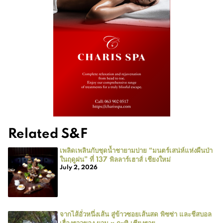
Related S&F
เพลิดเพลินกับชุดน้ำชายามบ่าย “มนตร์เสน่ห์แห่งผืนป่า
ในฤดูฝน” ที่ 137 พิลลาร์เฮาส์ เชียงใหม่
July 2, 2026
จากไส้อั่วหนึ่งเส้น สู่ข้าวซอยเส้นสด พิซซ่า และชีสบอล
เรื่องราวของ ผาม x กะทิ เชียงราย