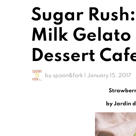
Sugar Rush:
Milk Gelato
Dessert Caf
by
spoon&fork
|
January 15, 2017
Strawberr
by
Jardin d