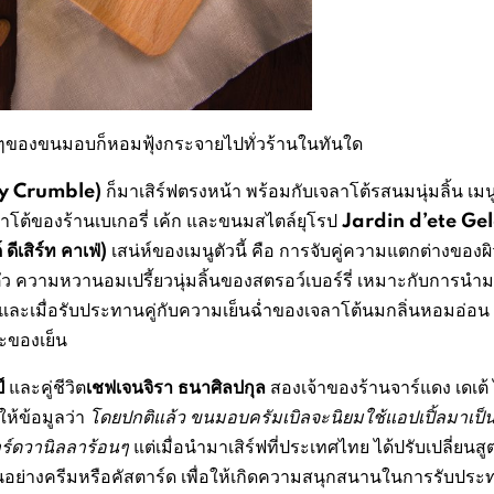
นอ่อนๆของขนมอบก็หอมฟุ้งกระจายไปทั่วร้านในทันใด
y Crumble)
ก็มาเสิร์ฟตรงหน้า พร้อมกับเจลาโต้รสนมนุ่มลิ้น เมนูต
Jardin d’ete Ge
โต้ของร้านเบเกอรี่ เค้ก และขนมสไตล์ยุโรป
ดีเสิร์ท คาเฟ่
)
เสน่ห์ของเมนูตัวนี้ คือ การจับคู่ความแตกต่างของผิ
ตัว ความหวานอมเปรี้ยวนุ่มลิ้นของสตรอว์เบอร์รี่ เหมาะกับการนำ
ะเมื่อรับประทานคู่กับความเย็นฉ่ำของเจลาโต้นมกลิ่นหอมอ่อน 
ละของเย็น
์
เชฟเจนจิรา ธนาศิลปกุล
และคู่ชีวิต
สองเจ้าของร้านจาร์แดง เดเต้ 
ให้ข้อมูลว่า
โดยปกติแล้ว ขนมอบครัมเบิลจะนิยมใช้แอปเปิ้ลมาเป็
าร์ดวานิลลาร้อนๆ
แต่เมื่อนำมาเสิร์ฟที่ประเทศไทย ได้ปรับเปลี่ยนสู
อย่างครีมหรือคัสตาร์ด เพื่อให้เกิดความสนุกสนานในการรับประ