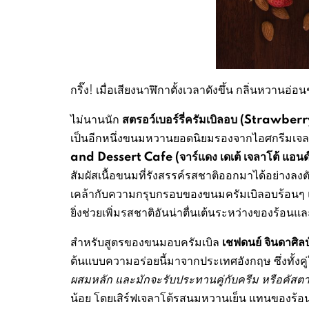
กริ๊ง! เมื่อเสียงนาฬิกาตั้งเวลาดังขึ้น กลิ่นหวา
สตรอว์เบอร์รี่ครัมเบิลอบ
(Strawberr
ไม่นานนัก
เป็นอีกหนึ่งขนมหวานยอดนิยมรองจากไอศกรีมเจลา
and Dessert Cafe (
จาร์แดง เดเต้ เจลาโต้ แอนด์ 
สัมผัสเนื้อขนมที่รังสรรค์รสชาติออกมาได้อย่างลง
เคล้ากับความกรุบกรอบของขนมครัมเบิลอบร้อนๆ แล
ยิ่งช่วยเพิ่มรสชาติอันน่าตื่นเต้นระหว่างของร้อนแ
เชฟดนย์ จินดาศิลป
สำหรับสูตรของขนมอบครัมเบิล
ต้นแบบความอร่อยนี้มาจากประเทศอังกฤษ ซึ่งทั้งคู่
ผสมหลัก และมักจะรับประทานคู่กับครีม หรือคัสต
น้อย โดยเสิร์ฟเจลาโต้รสนมหวานเย็น แทนของร้อน