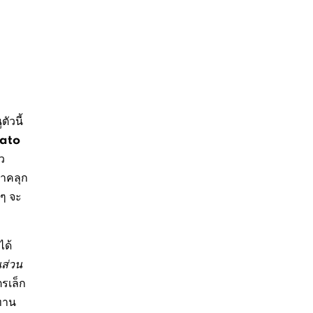
ัวนี้
lato
ว
มาคลุก
ๆ จะ
ได้
นส่วน
ตรเล็ก
ทาน