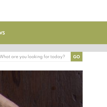
earch
or: