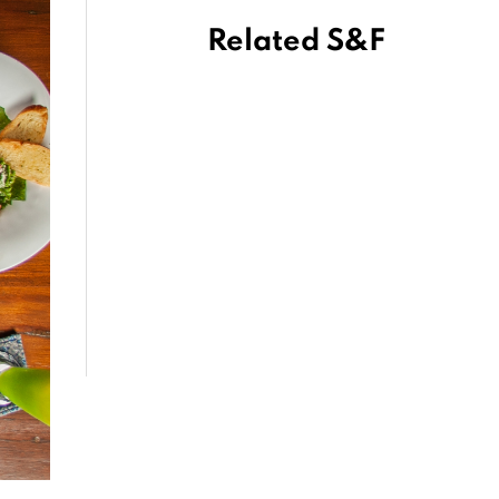
Related S&F
เพลิดเพลินกับชุดน้ำชา
ยามบ่าย “มนตร์เสน่ห์
แห่งผืนป่าในฤดูฝน” ที่
137 พิลลาร์เฮาส์
เชียงใหม่
July 2, 2026
จากไส้อั่วหนึ่งเส้น สู่
ข้าวซอยเส้นสด พิซซ่า
และชีสบอล เรื่องราว
ของ ผาม x กะทิ
เชียงราย
June 19, 2026
Mandorla Sicilian
Bistrot พาสำรวจ
เกาะซิซิลี ผ่านรสชาติที่
บอกเล่าวัฒนธรรมบน
จานอาหาร
March 31, 2026