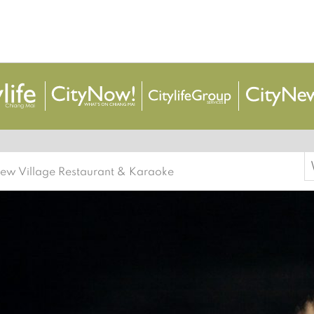
S
 View Village Restaurant & Karaoke
f