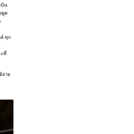
ส่งต่อรสชาติคู่หัวหินสู่
บิน
เชียงใหม่ พร้อมให้
งดูด
สัมผัสกับความหอมกรุ่น
จากเตาอบแล้ว ที่แม่ริม
อ
พาย & คาเฟ่
March 26, 2026
์ ทุก
เติมเต็มช่วงเวลายาม
บ่ายให้แสนพิเศษ ด้วย
Afternoon Tea Set
ที่
สุดละมุน จาก Lady
and the Fox –
Brunch & Eatery
March 6, 2026
้จ่าย
ทานมื้ออร่อย ปล่อยใจ
ให้ธรรมชาติโอบล้อม
ที่ Steake Steak
Salad
March 4, 2026