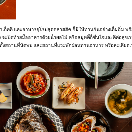
ปาเก็ตตี และอาหารยุโรปสุดคลาสสิค ก็มีให้ทานกันอย่างเต็มอิ่ม พร
 จะปิดท้ายมื้ออาหารด้วยน้ำผลไม้ หรือสมูทตี้ก็ชื่นใจและดีต่อสุข
้งสถานที่นัดพบ และสถานที่แวะพักผ่อนทานอาหาร หรือละเลียดเ