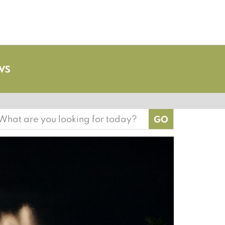
earch
or: