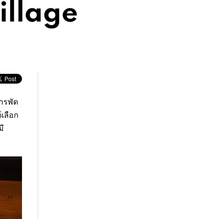
Village
ารพัด
้เลือก
มี