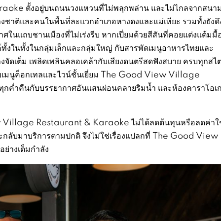
e ตั้งอยู่บนถนนวงแหวนที่ไม่พลุกพล่าน และไม่ไกลจากสนาม
่างชาติและคนในพื้นที่ละแวกอำเภอหางดงและแม่เหียะ รวมทั้งยังดึ
นแถบชานเมืองที่ไม่เร่งรีบ หากเปี่ยมด้วยสีสันที่คอยแต่งแต้มมื้
์ทั้งในทั้งในกลุ่มเล็กและกลุ่มใหญ่ กับสารพัดเมนูอาหารไทยและ
างจัดเต็ม เพลิดเพลินคลอเคล้ากับเสียงดนตรีสดฟังสบาย ครบทุกสไตล
กับเมนูค็อกเทลและไวน์ชั้นเยี่ยม The Good View Village
กค่ำคืนกับบรรยากาศอันแสนผ่อนคลายริมน้ำ และห้องคาราโอเกะ
Village Restaurant & Karaoke ไม่ได้ลดต้นทุนหรือลดค่าใช
จะกลับมาบริการตามปกติ จึงไม่ใช่เรื่องแปลกที่ The Good View
ย่างเต็มกำลัง