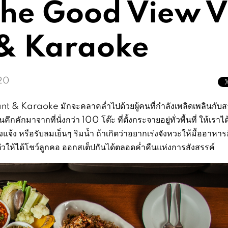
ี่ The Good View 
 & Karaoke
20
 & Karaoke มักจะคลาคล่ำไปด้วยผู้คนที่กำลังเพลิดเพลินกับส
ักมาจากที่นั่งกว่า 100 โต๊ะ ที่ตั้งกระจายอยู่ทั่วพื้นที่ ให้เราได
้ง หรือรับลมเย็นๆ ริมน้ำ ถ้าเกิดว่าอยากเร่งจังหวะให้มื้ออาหาร
นตัวให้ได้โชว์ลูกคอ ออกสเต็ปกันได้ตลอดค่ำคืนแห่งการสังสรรค์