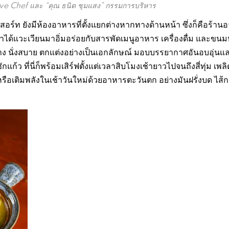
tive Chef และ “คุณ ธนิต ชุมแสง” กรรมการบริหาร
์รีสอร์ท ยังมีห้องอาหารที่ตั้งแยกต่างหากทางด้านหน้า ซึ่งก็คือร้า
ด้แวะเวียนมาอิ่มอร่อยกับสารพัดเมนูอาหาร เครื่องดื่ม และขน
ขวาง นั่งสบาย ตกแต่งอย่างเป็นเอกลักษณ์ มอบบรรยากาศอันอบอุ่นแล
ก้ว ที่นี่ก็พร้อมเสิร์ฟตั้งแต่เวลาสิบโมงเช้ายาวไปจนถึงสี่ทุ่ม เพล
อเติมพลังในเช้าวันใหม่ด้วยอาหารตะวันตก อย่างมันฝรั่งบด ไส้