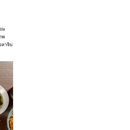
้อม
ภาพ
วลาจิบ