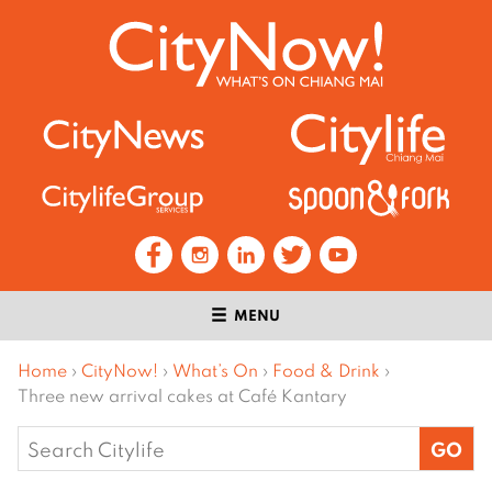
MENU
Home
›
CityNow!
›
What’s On
›
Food & Drink
›
Three new arrival cakes at Café Kantary
Search
for: