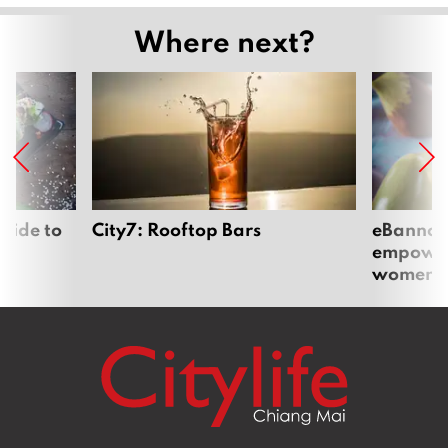
Where next?
uide to
City7: Rooftop Bars
eBannok:
empoweri
women