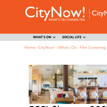
WHAT’S ON
SOCIAL LIFE
Home
›
CityNow!
›
What’s On
›
Film Screening