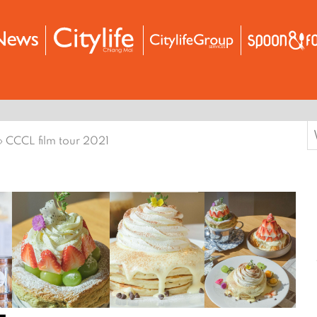
S
›
CCCL film tour 2021
f