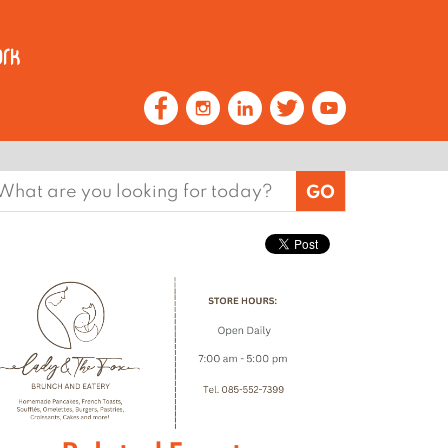
earch
or: