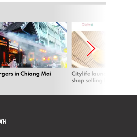
rgers in Chiang Mai
Citylife launches new on
shop selling local produc