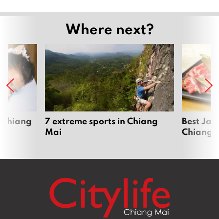
Where next?
 Chiang
7 extreme sports in Chiang
Best Jap
Mai
Chiang 