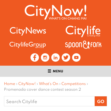
MENU
Home
›
CityNow!
›
What’s On
›
Competitions
›
Promenada cover dance contest season 2
Search
for: