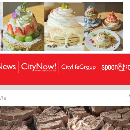
S
ยไป
f