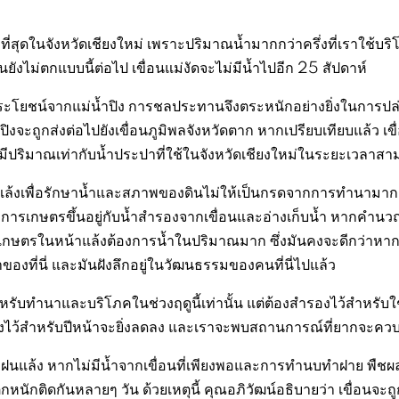
ากที่สุดในจังหวัดเชียงใหม่ เพราะปริมาณน้ำมากกว่าครึ่งที่เราใช้บร
นยังไม่ตกแบบนี้ต่อไป เขื่อนแม่งัดจะไม่มีน้ำไปอีก 25 สัปดาห์
ใช้ประโยชน์จากแม่น้ำปิง การชลประทานจึงตระหนักอย่างยิ่งในการปล
ิงจะถูกส่งต่อไปยังเขื่อนภูมิพลจังหวัดตาก หากเปรียบเทียบแล้ว เขื
่งมีปริมาณเท่ากับน้ำประปาที่ใช้ในจังหวัดเชียงใหม่ในระยะเวลาสา
แล้งเพื่อรักษาน้ำและสภาพของดินไม่ให้เป็นกรดจากการทำนามาก
างการเกษตรขึ้นอยู่กับน้ำสำรองจากเขื่อนและอ่างเก็บน้ำ หากคำน
รเกษตรในหน้าแล้งต้องการน้ำในปริมาณมาก ซึ่งมันคงจะดีกว่าหา
าของที่นี่ และมันฝังลึกอยู่ในวัฒนธรรมของคนที่นี่ไปแล้ว
หรับทำนาและบริโภคในช่วงฤดูนี้เท่านั้น แต่ต้องสำรองไว้สำหรับใ
รองไว้สำหรับปีหน้าจะยิ่งลดลง และเราจะพบสถานการณ์ที่ยากจะคว
ฝนแล้ง หากไม่มีน้ำจากเขื่อนที่เพียงพอและการทำนบทำฝาย พืชผ
นักติดกันหลายๆ วัน ด้วยเหตุนี้ คุณอภิวัฒน์อธิบายว่า เขื่อนจะถู