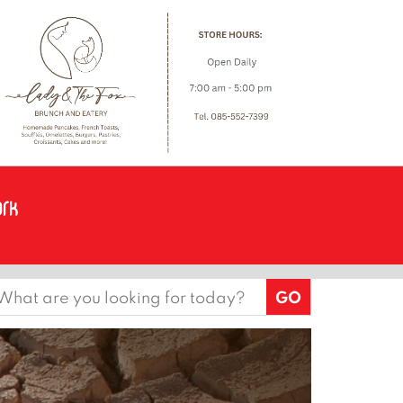
earch
or: