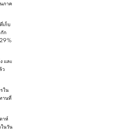
ศในภาค
่เก็บ
กัก
่า 29%
้ง และ
้ว
ตรใน
ทานที่
ดาห์
ำในวัน