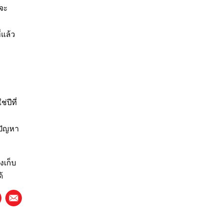
าจะ
่แล้ว
ปีที่
ปัญหา
งเก็บ
้