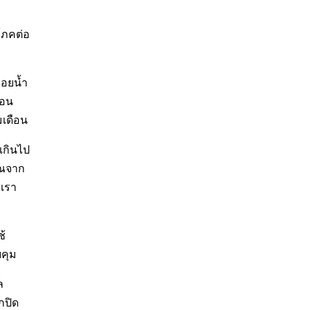
ิโภคต่อ
่อยน้ำ
่อน
มเดือน
เกินไป
วณจาก
กเรา
ช้
บคุม
ล
กปิด