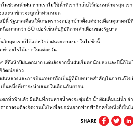
นช่วงหน้าฝน หากเราไม่ใช้น้ำที่เรากักเก็บไว้ก่อนหน้ามรสุม เร
เมืองและนาข้าวจะถูกน้ำท่วมหมด
้ รัฐบาลเตือนให้เกษตรกรงดปลูกข้าวตั้งแต่ช่วงเดือนตุลาคมปีที
หนือมากกว่า 60 เปอร์เซ็นต์ปฏิบัติตามคำเตือนของรัฐบาล
้นวิกฤต เราก็ได้แต่หวังว่าฝนจะตกลงมาในไม่ช้านี้
ารถทำอะไรได้มากในแต่ละวัน
ี่ถึงห้าปีฝนตกมาก แต่หลังจากนั้นฝนเริ่มตกน้อยลง และปีนี้ก็ไม่ใช่
ิวัฒน์กล่าว
มฝนหลวงและการบินเกษตรถือเป็นผู้ที่มีบทบาทสำคัญในการแก้ไข
ด็นหนึ่งที่เราจะนำเสนอในเดือนกันยายน
ั่วฟ้าแล้ว ผืนดินที่กระหายน้ำคงจะชุ่มฉ่ำ น้ำเติมเต็มแม่น้ำ อ่า
ราอาจจะต้องจัดงานบั้งไฟเพื่อขอฝนจากฟากฟ้าอีกครั้งหนึ่งก็เป็นได
SHARE