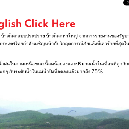
glish Click Here
าก บ้างก็ตกแบบประปราย บ้างก็ตกห่าใหญ่ จากการรายงานของรัฐ
ระเทศไทยกำลังเผชิญหน้ากับวิกฤตการณ์ภัยแล้งที่เลวร้ายที่สุดใ
ำฝนในภาคเหนือขณะนี้ลดน้อยลงและปริมาณน้ำในเขื่อนที่ถูกกักเ
พอๆ กับระดับน้ำในแม่น้ำปิงที่ลดลงแล้วมากถึง 75%