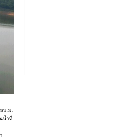
 ลบ.ม.
น้ำที่
ปา