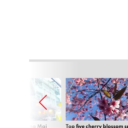
rgers in Chiang Mai
Top five cherry blossom s