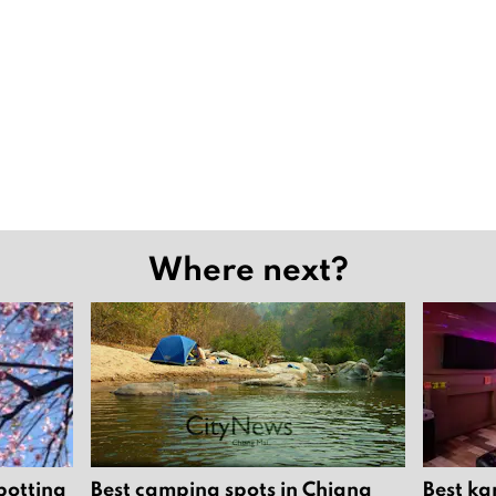
Where next?
potting
Best camping spots in Chiang
Best ka