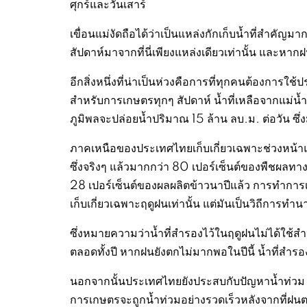
ศุกร์และวันเสาร์
เขื่อนแม่งัดถือได้ว่าเป็นแหล่งกักเก็บน้ำที่สำคัญม
สัปดาห์มาจากที่นี่เพียงแหล่งเดียวเท่านั้น และหากฝ
อีกสิ่งหนึ่งที่น่าเป็นห่วงคือการที่ทุกคนต้องการ
สำหรับการเกษตรทุกๆ สัปดาห์ น้ำที่เหลือจากแม่น้ำป
ภูมิพลจะปล่อยน้ำปริมาณ 15 ล้าน ลบ.ม. ต่อวัน ซึ
ภาคเหนือของประเทศไทยเก็บเกี่ยวเฉพาะช่วงหน้า
ซึ่งจริงๆ แล้วมากกว่า 80 เปอร์เซ็นต์ของพืชผลท
28 เปอร์เซ็นต์ของผลผลิตข้าวนาปีแล้ว การทำกา
เก็บเกี่ยวเฉพาะฤดูฝนเท่านั้น แต่มันเป็นวิถีการทำน
ซึ่งหมายความว่าน้ำที่สำรองไว้ในฤดูฝนไม่ได้ใช้สำ
ตลอดทั้งปี หากฝนยังตกไม่มากพอในปีนี้ น้ำที่สำ
นอกจากนั้นประเทศไทยยังประสบกับปัญหาน้ำท่วม 
การเกษตรจะถูกน้ำท่วมอย่างรวดเร็วหลังจากที่ฝนตกห